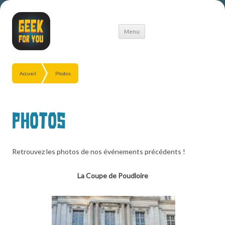
Aller
Menu
au
contenu
Accueil
Photos
Photos
Retrouvez les photos de nos événements précédents !
La Coupe de Poudloire