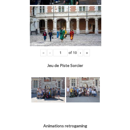
«
‹
of
10
›
»
Jeu de Piste Sorcier
Animations retrogaming