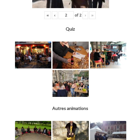
«
‹
of
2
›
»
Quiz
Autres animations