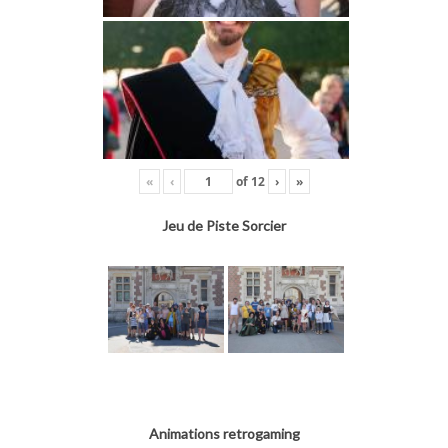
«
‹
of
12
›
»
Jeu de Piste Sorcier
Animations retrogaming