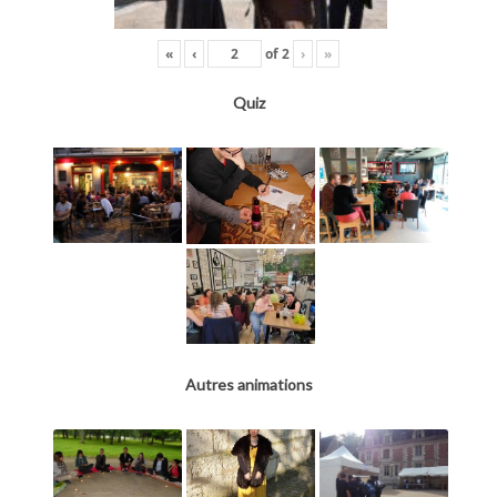
«
‹
of
2
›
»
Quiz
Autres animations