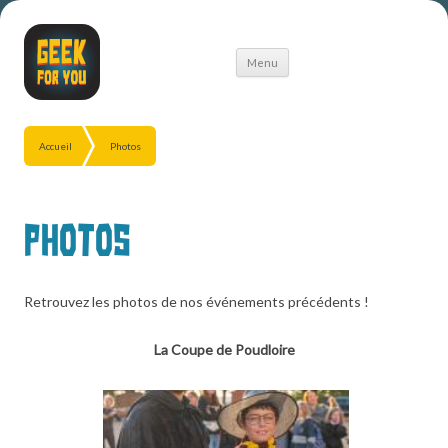
Aller
Menu
au
contenu
Accueil
Photos
Photos
Retrouvez les photos de nos événements précédents !
La Coupe de Poudloire