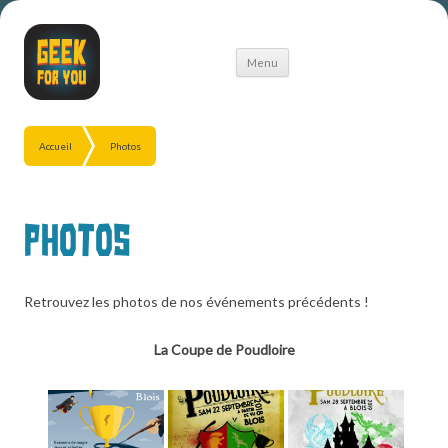
Aller
Menu
au
contenu
Accueil
Photos
Photos
Retrouvez les photos de nos événements précédents !
La Coupe de Poudloire