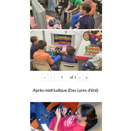
«
‹
of
2
›
»
Après-midi ludique (Des Lyres d’été)