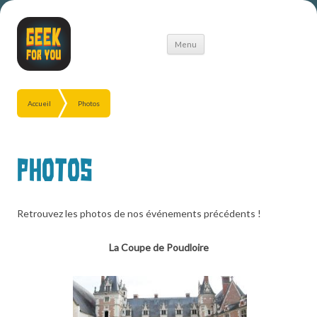
Aller
Menu
au
contenu
Accueil
Photos
Photos
Retrouvez les photos de nos événements précédents !
La Coupe de Poudloire