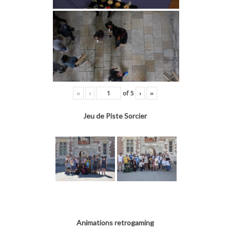
«
‹
of
5
›
»
Jeu de Piste Sorcier
Animations retrogaming