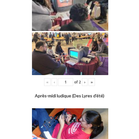
«
‹
of
2
›
»
Après-midi ludique (Des Lyres d’été)