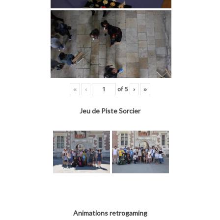
«
‹
of
5
›
»
Jeu de Piste Sorcier
Animations retrogaming