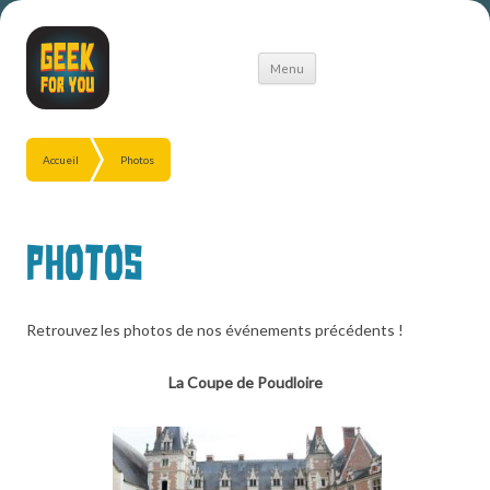
Aller
Menu
au
contenu
Accueil
Photos
Photos
Retrouvez les photos de nos événements précédents !
La Coupe de Poudloire