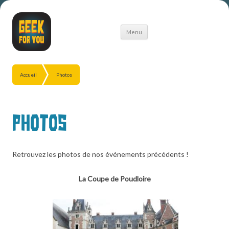
Aller
Menu
au
contenu
Accueil
Photos
Photos
Retrouvez les photos de nos événements précédents !
La Coupe de Poudloire