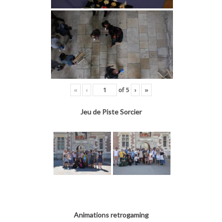
«
‹
of
5
›
»
Jeu de Piste Sorcier
Animations retrogaming