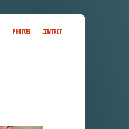
s
Photos
Contact
er
ogaming