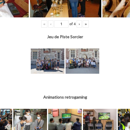
«
‹
of
4
›
»
Jeu de Piste Sorcier
Animations retrogaming