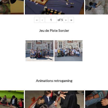
«
‹
of
5
›
»
Jeu de Piste Sorcier
Animations retrogaming