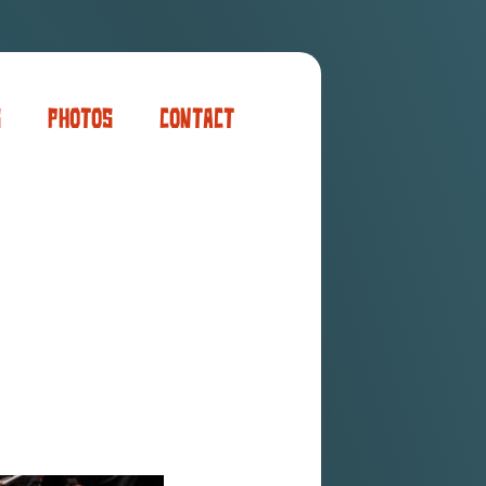
s
Photos
Contact
er
ogaming