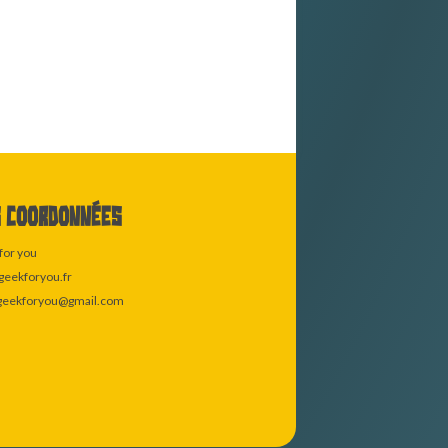
 coordonnées
for you
eekforyou.fr
geekforyou@gmail.com