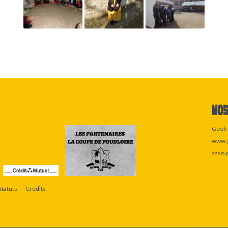
Nos
Geek 
www.g
asso.
Statuts
Crédits