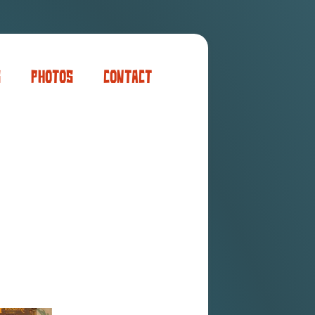
s
Photos
Contact
er
ogaming