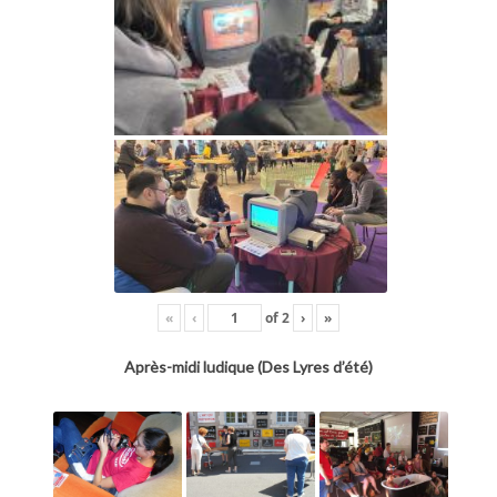
«
‹
of
2
›
»
Après-midi ludique (Des Lyres d’été)