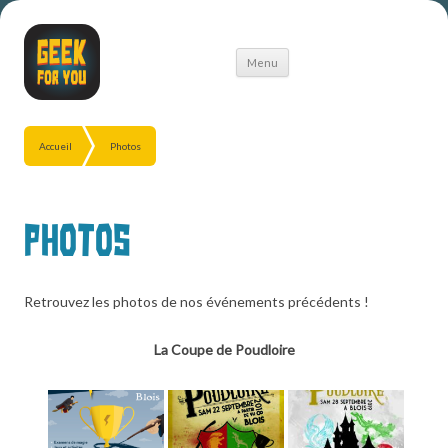
Aller
Menu
au
contenu
Accueil
Photos
Photos
Retrouvez les photos de nos événements précédents !
La Coupe de Poudloire