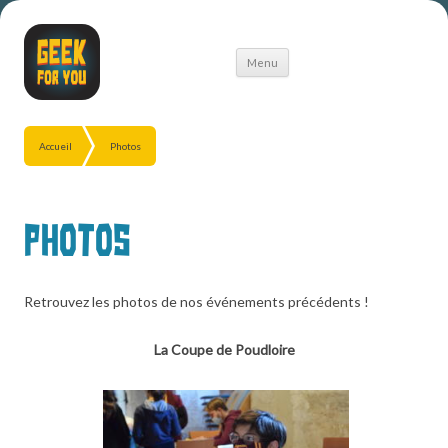
Aller
Menu
au
contenu
Accueil
Photos
Photos
Retrouvez les photos de nos événements précédents !
La Coupe de Poudloire