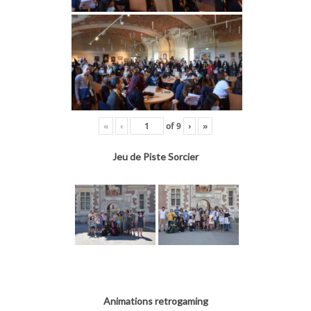
«
‹
of
9
›
»
Jeu de Piste Sorcier
Animations retrogaming