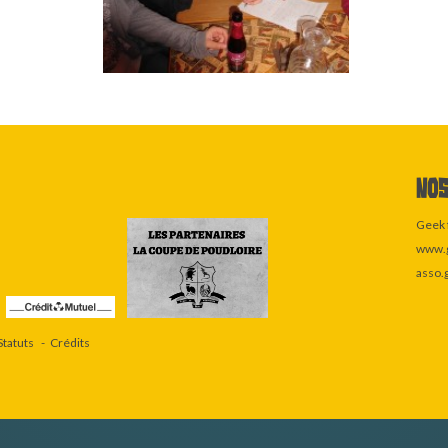
Nos
Geek 
www.g
asso.
Statuts
Crédits