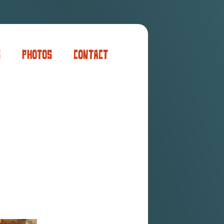
s
Photos
Contact
er
ogaming