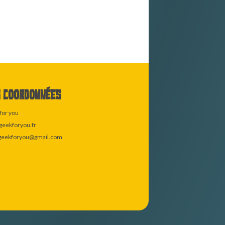
 coordonnées
for you
eekforyou.fr
geekforyou@gmail.com