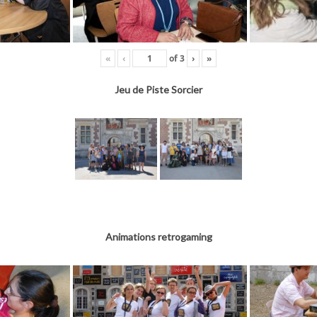
«
‹
of
3
›
»
Jeu de Piste Sorcier
Animations retrogaming