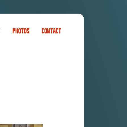
s
Photos
Contact
er
ogaming