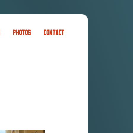
s
Photos
Contact
er
ogaming