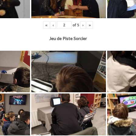
«
‹
of
5
›
»
Jeu de Piste Sorcier