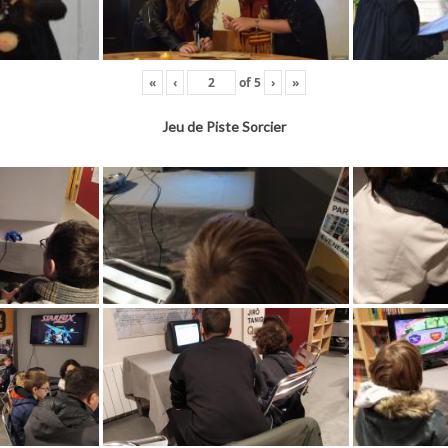
«
‹
of
5
›
»
Jeu de Piste Sorcier