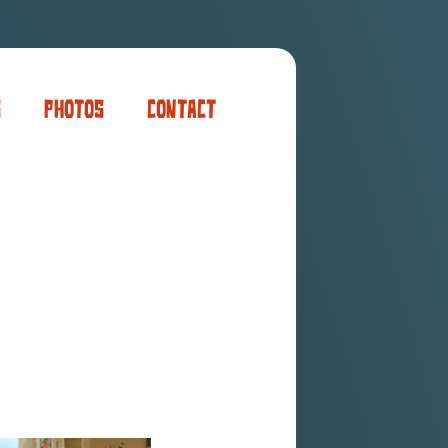
s
Photos
Contact
er
ogaming