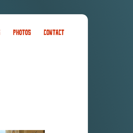
s
Photos
Contact
er
ogaming