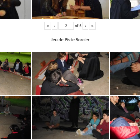
«
‹
of
5
›
»
Jeu de Piste Sorcier