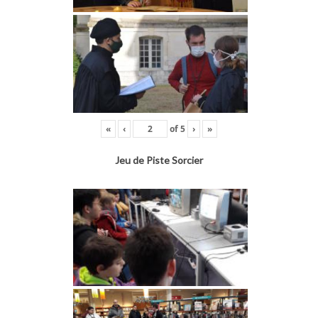
«
‹
of
5
›
»
Jeu de Piste Sorcier