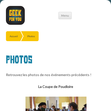
Aller
Menu
au
contenu
Accueil
Photos
Photos
Retrouvez les photos de nos événements précédents !
La Coupe de Poudloire