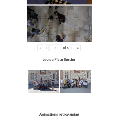
«
‹
of
5
›
»
Jeu de Piste Sorcier
Animations retrogaming