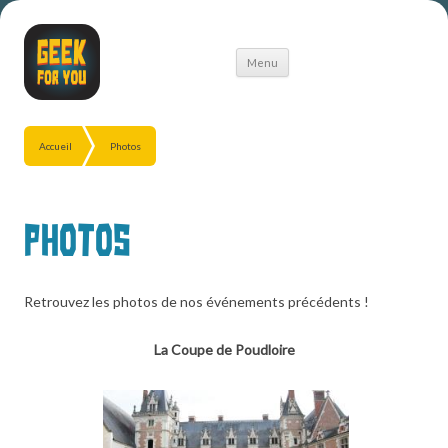
Aller
Menu
au
contenu
Accueil
Photos
Photos
Retrouvez les photos de nos événements précédents !
La Coupe de Poudloire