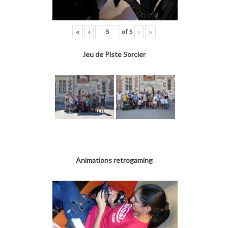
«
‹
of
5
›
»
Jeu de Piste Sorcier
Animations retrogaming