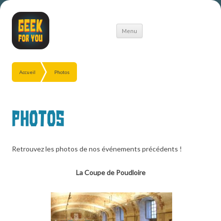
Aller
Menu
au
contenu
Accueil
Photos
Photos
Retrouvez les photos de nos événements précédents !
La Coupe de Poudloire