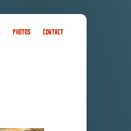
s
Photos
Contact
er
ogaming