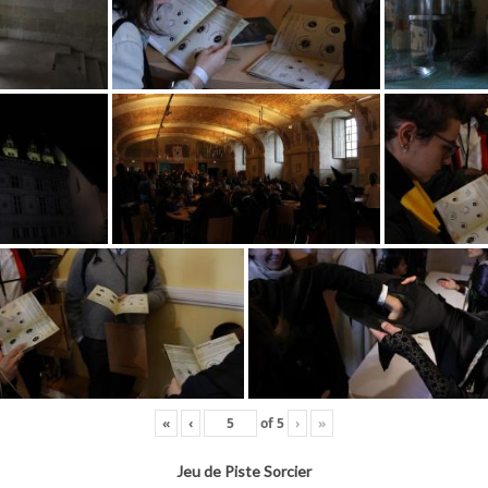
«
‹
of
5
›
»
Jeu de Piste Sorcier