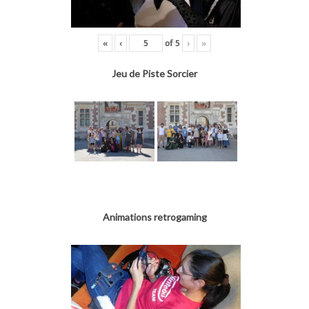
«
‹
of
5
›
»
Jeu de Piste Sorcier
Animations retrogaming