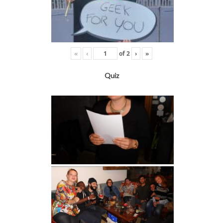
«
‹
of
2
›
»
Quiz