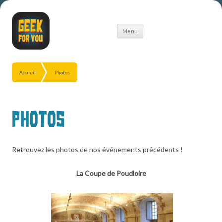
Aller
Menu
au
contenu
Accueil
Photos
Photos
Retrouvez les photos de nos événements précédents !
La Coupe de Poudloire