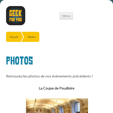
Aller
Menu
au
contenu
Accueil
Photos
Photos
Retrouvez les photos de nos événements précédents !
La Coupe de Poudloire