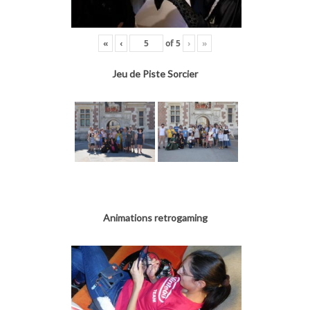
«
‹
of
5
›
»
Jeu de Piste Sorcier
Animations retrogaming