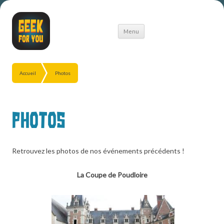
Aller
Menu
au
contenu
Accueil
Photos
Photos
Retrouvez les photos de nos événements précédents !
La Coupe de Poudloire