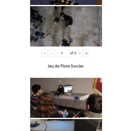
«
‹
of
5
›
»
Jeu de Piste Sorcier