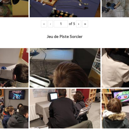
«
‹
of
5
›
»
Jeu de Piste Sorcier