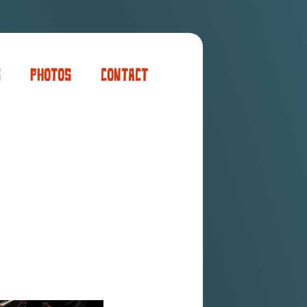
s
Photos
Contact
er
ogaming