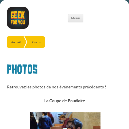
Aller
Menu
au
contenu
Accueil
Photos
Photos
Retrouvez les photos de nos événements précédents !
La Coupe de Poudloire