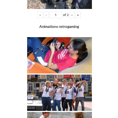
«
‹
of
2
›
»
Animations retrogaming