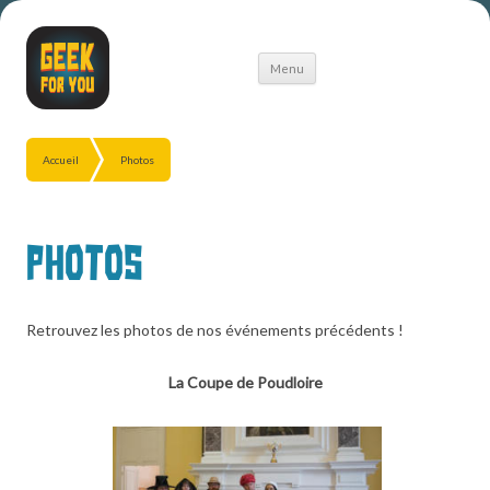
Aller
Menu
au
contenu
Accueil
Photos
Photos
Retrouvez les photos de nos événements précédents !
La Coupe de Poudloire