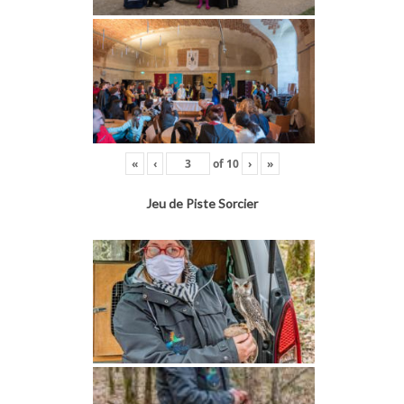
«
‹
of
10
›
»
Jeu de Piste Sorcier