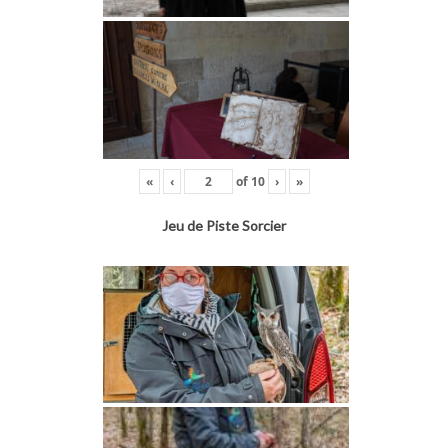
«
‹
of
10
›
»
Jeu de Piste Sorcier