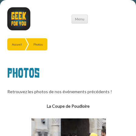
Aller
Menu
au
contenu
Accueil
Photos
Photos
Retrouvez les photos de nos événements précédents !
La Coupe de Poudloire