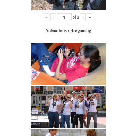
«
‹
of
2
›
»
Animations retrogaming