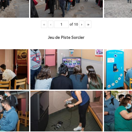
«
‹
of
10
›
»
Jeu de Piste Sorcier