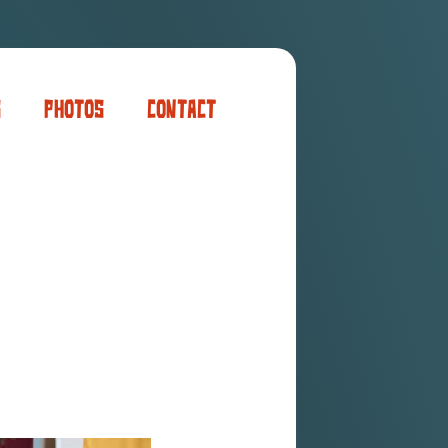
s
Photos
Contact
er
ogaming