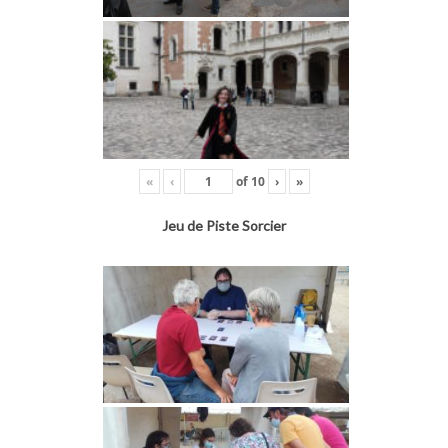
«
‹
of
10
›
»
Jeu de Piste Sorcier