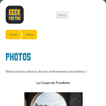
Aller
Menu
au
contenu
Accueil
Photos
Photos
Retrouvez les photos de nos événements précédents !
La Coupe de Poudloire