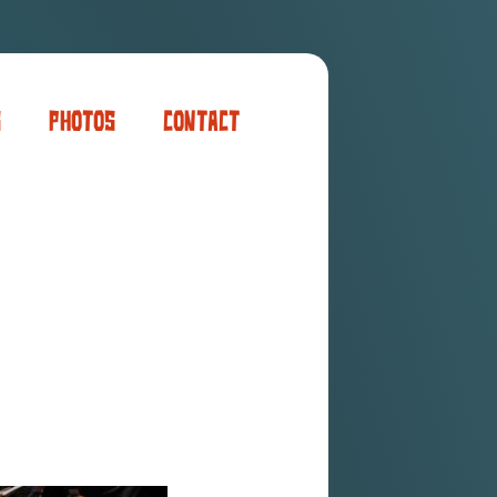
s
Photos
Contact
er
ogaming