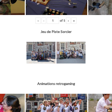
«
‹
of
5
›
»
Jeu de Piste Sorcier
Animations retrogaming