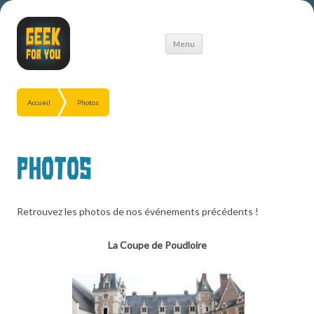
Aller
Menu
au
contenu
Accueil
Photos
Photos
Retrouvez les photos de nos événements précédents !
La Coupe de Poudloire