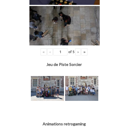
«
‹
of
5
›
»
Jeu de Piste Sorcier
Animations retrogaming