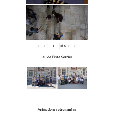
«
‹
of
5
›
»
Jeu de Piste Sorcier
Animations retrogaming