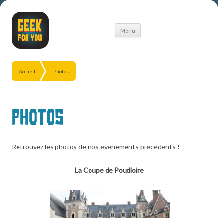
Aller
Menu
au
contenu
Accueil
Photos
Photos
Retrouvez les photos de nos événements précédents !
La Coupe de Poudloire