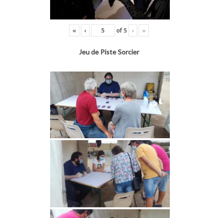
«
‹
of
5
›
»
Jeu de Piste Sorcier