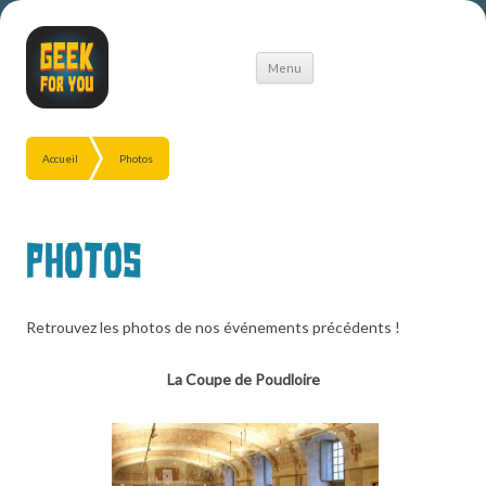
Aller
Menu
au
contenu
Accueil
Photos
Photos
Retrouvez les photos de nos événements précédents !
La Coupe de Poudloire