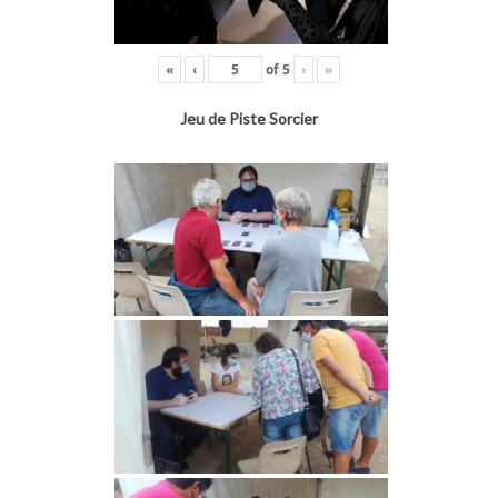
«
‹
of
5
›
»
Jeu de Piste Sorcier