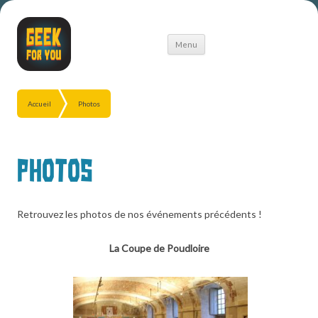
Aller
Menu
au
contenu
Accueil
Photos
Photos
Retrouvez les photos de nos événements précédents !
La Coupe de Poudloire