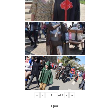
«
‹
of
2
›
»
Quiz