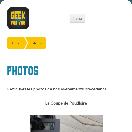
Aller
Menu
au
contenu
Accueil
Photos
Photos
Retrouvez les photos de nos événements précédents !
La Coupe de Poudloire