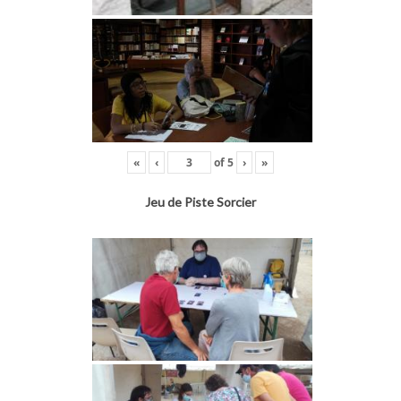
«
‹
of
5
›
»
Jeu de Piste Sorcier