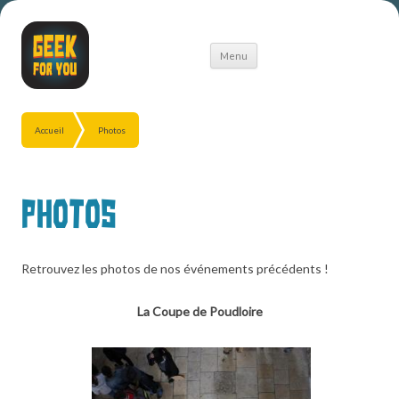
Aller
Menu
au
contenu
Accueil
Photos
Photos
Retrouvez les photos de nos événements précédents !
La Coupe de Poudloire