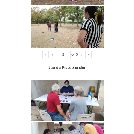
«
‹
of
5
›
»
Jeu de Piste Sorcier