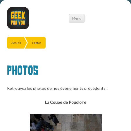
Aller
Menu
au
contenu
Accueil
Photos
Photos
Retrouvez les photos de nos événements précédents !
La Coupe de Poudloire