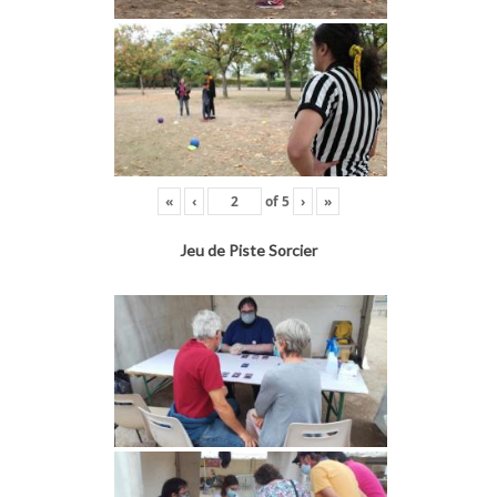
«
‹
of
5
›
»
Jeu de Piste Sorcier