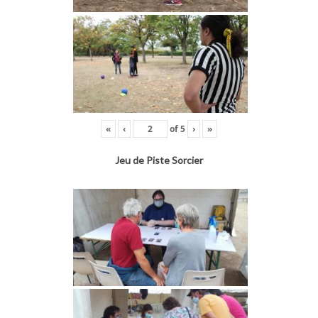
«
‹
of
5
›
»
Jeu de Piste Sorcier