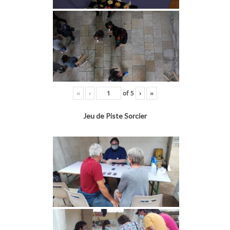
«
‹
of
5
›
»
Jeu de Piste Sorcier