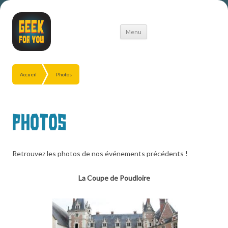
Aller
Menu
au
contenu
Accueil
Photos
Photos
Retrouvez les photos de nos événements précédents !
La Coupe de Poudloire