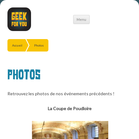
Aller
Menu
au
contenu
Accueil
Photos
Photos
Retrouvez les photos de nos événements précédents !
La Coupe de Poudloire