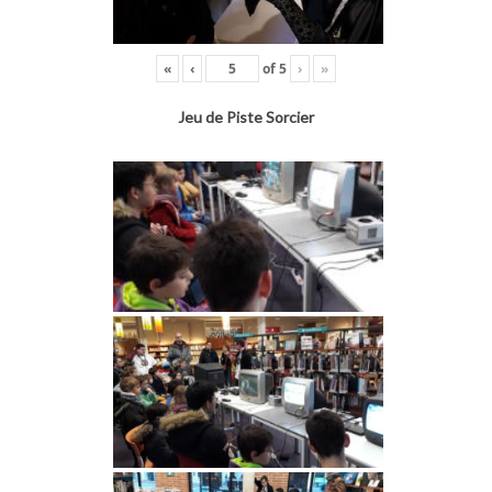
«
‹
of
5
›
»
Jeu de Piste Sorcier