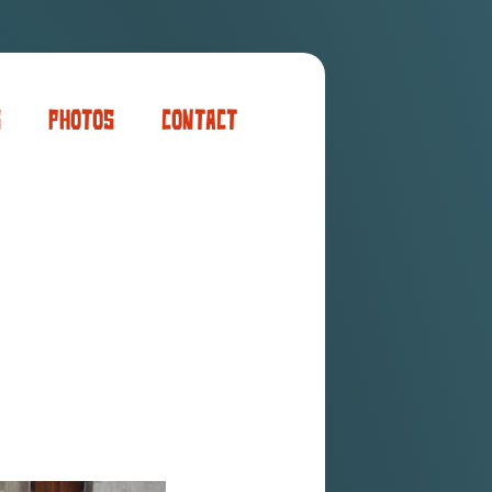
s
Photos
Contact
er
ogaming