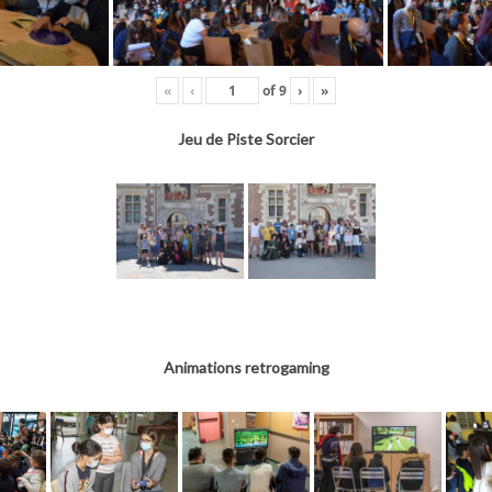
«
‹
of
9
›
»
Jeu de Piste Sorcier
Animations retrogaming