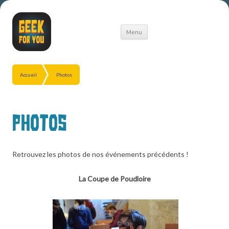
Aller
Menu
au
contenu
Accueil
Photos
Photos
Retrouvez les photos de nos événements précédents !
La Coupe de Poudloire