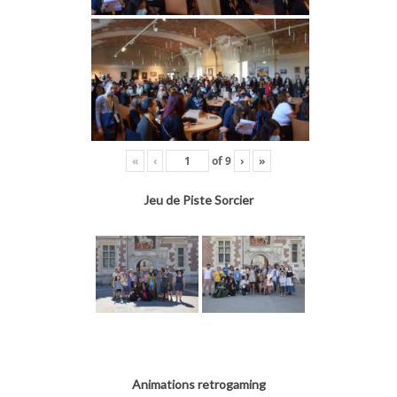
«
‹
of
9
›
»
Jeu de Piste Sorcier
Animations retrogaming