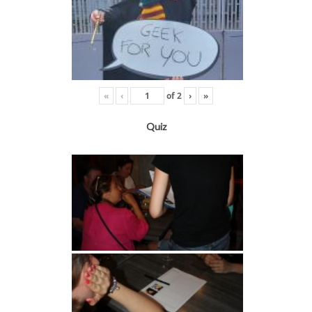
«
‹
of
2
›
»
Quiz