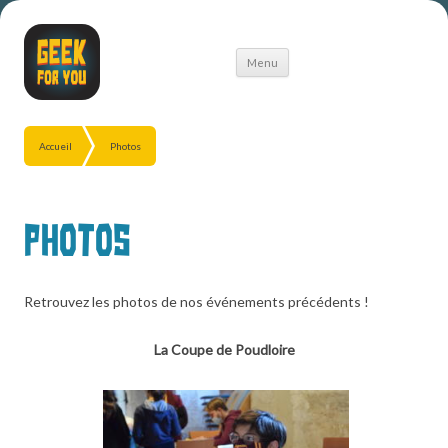
Aller
Menu
au
contenu
Accueil
Photos
Photos
Retrouvez les photos de nos événements précédents !
La Coupe de Poudloire