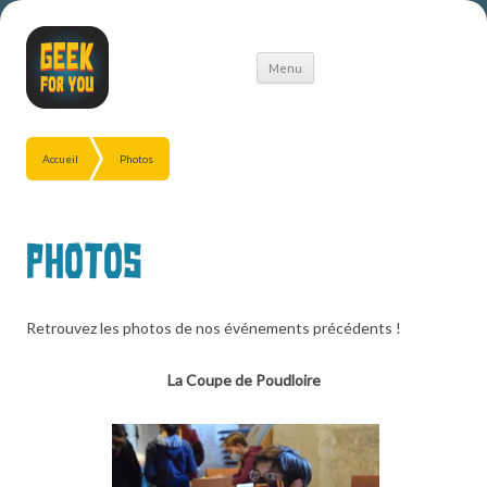
Aller
Menu
au
contenu
Accueil
Photos
Photos
Retrouvez les photos de nos événements précédents !
La Coupe de Poudloire