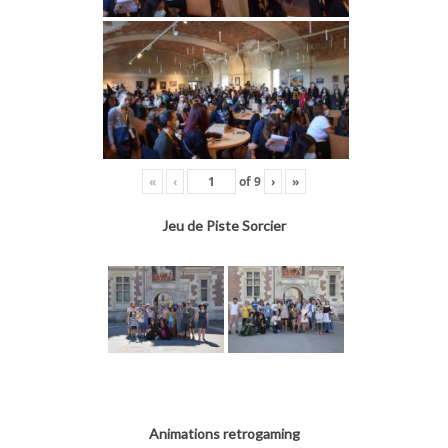
«
‹
of
9
›
»
Jeu de Piste Sorcier
Animations retrogaming