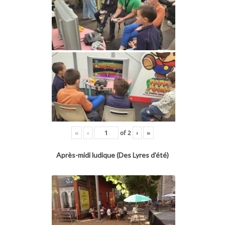
«
‹
of
2
›
»
Après-midi ludique (Des Lyres d’été)