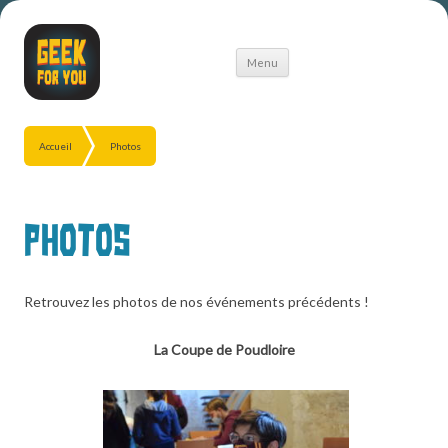
Aller
Menu
au
contenu
Accueil
Photos
Photos
Retrouvez les photos de nos événements précédents !
La Coupe de Poudloire