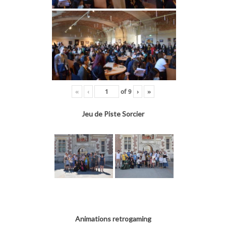
«
‹
of
9
›
»
Jeu de Piste Sorcier
Animations retrogaming