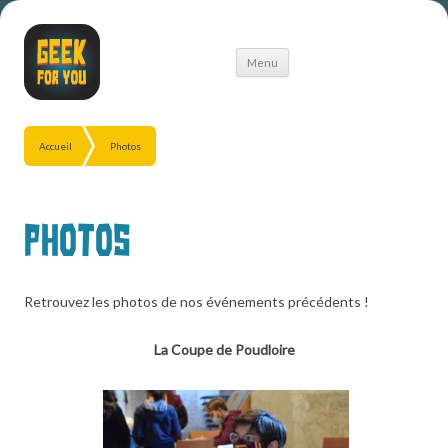
Aller
Menu
au
contenu
Accueil
Photos
Photos
Retrouvez les photos de nos événements précédents !
La Coupe de Poudloire