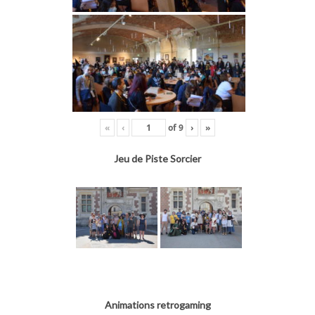
«
‹
of
9
›
»
Jeu de Piste Sorcier
Animations retrogaming