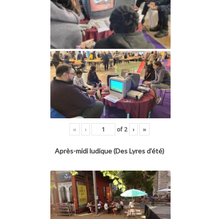
«
‹
of
2
›
»
Après-midi ludique (Des Lyres d’été)