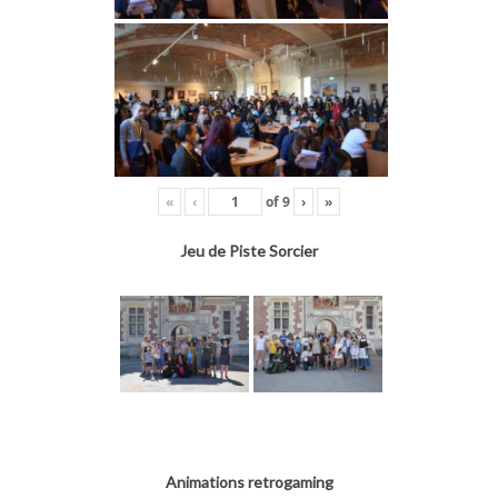
«
‹
of
9
›
»
Jeu de Piste Sorcier
Animations retrogaming