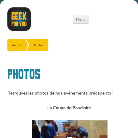
Aller
Menu
au
contenu
Accueil
Photos
Photos
Retrouvez les photos de nos événements précédents !
La Coupe de Poudloire