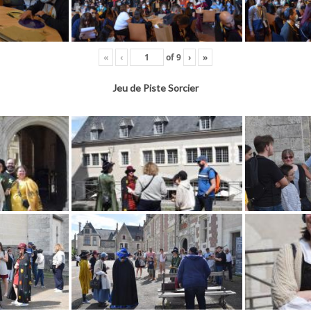
«
‹
of
9
›
»
Jeu de Piste Sorcier