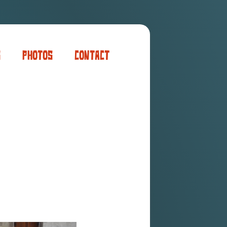
s
Photos
Contact
er
ogaming