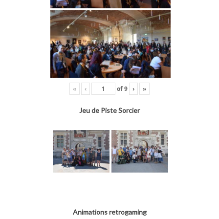
«
‹
of
9
›
»
Jeu de Piste Sorcier
Animations retrogaming