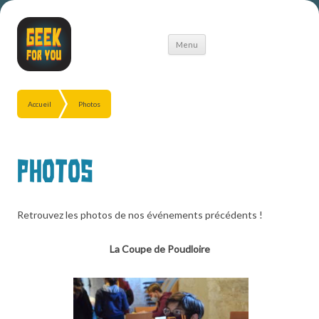
Aller
Menu
au
contenu
Accueil
Photos
Photos
Retrouvez les photos de nos événements précédents !
La Coupe de Poudloire