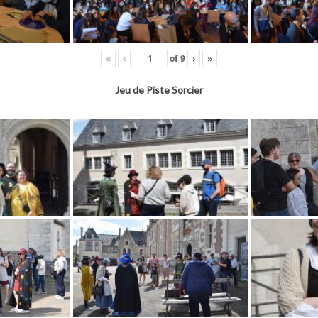
«
‹
of
9
›
»
Jeu de Piste Sorcier