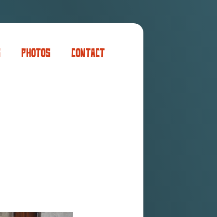
s
Photos
Contact
er
ogaming